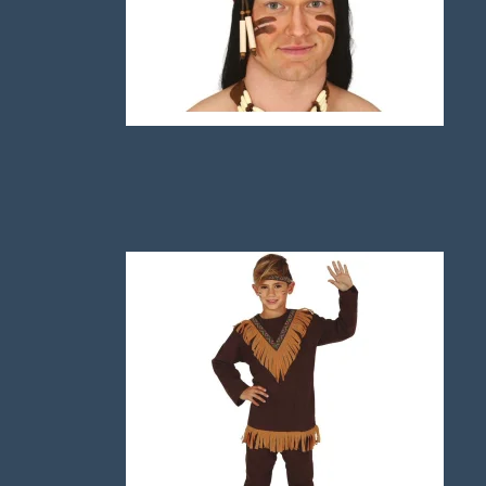
Vinger
Smykker
Hatte og
Hovedbeklædning
Makeup
Kostume Tilbehør
Parykker & Skæg
Våben