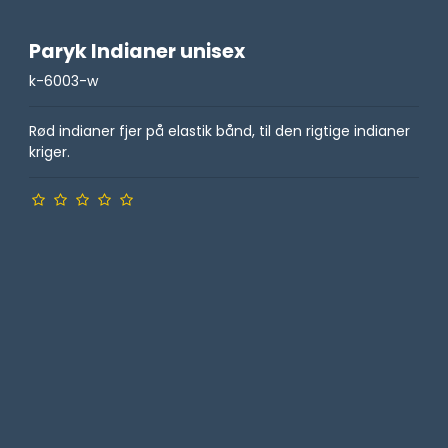
Paryk Indianer unisex
k-6003-w
Rød indianer fjer på elastik bånd, til den rigtige indianer
kriger.