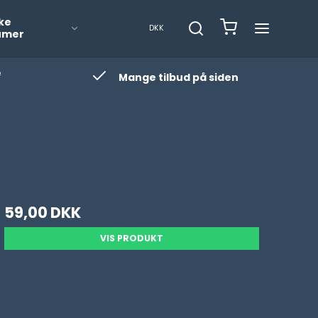
ke
DKK
umer
e
Mange tilbud på siden
59,00 DKK
VIS PRODUKT