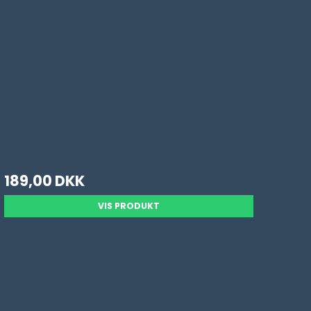
 og Skæmt
edåb
189,00 DKK
VIS PRODUKT