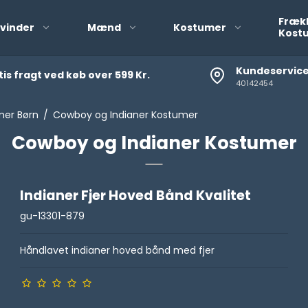
Fræk
vinder
Mænd
Kostumer
Kost
Kundeservic
is fragt ved køb over 599 Kr.
40142454
Mexicaner kostumer
Drenge Kostumer
Pirat Tema og
Pige Kostumer
mer Børn
/
Cowboy og Indianer Kostumer
Kostumer
Baby Kostumer
Cowboy og Indianer Kostumer
Cowboy og Indianer
Kostumer
Indianer Fjer Hoved Bånd Kvalitet
Klovne Kostumer Børn
gu-13301-879
Pirat Kostumer Tema
Børn
Håndlavet indianer hoved bånd med fjer
Tilbehør Børnekostume
Børnetøj