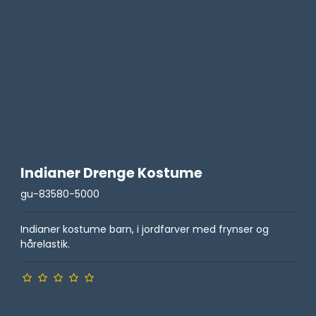
Spøg
Barn
Indianer Drenge Kostume
gu-83580-5000
Indianer kostume barn, i jordfarver med frynser og
hårelastik.