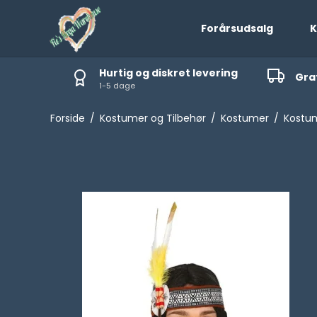
Forårsudsalg
K
Hurtig og diskret levering
Grat
1-5 dage
elvsiddende Strømper
Hekse kostumer
eggings
Forside
/
Kostumer og Tilbehør
/
Kostumer
/
Kostu
etstrømper
trømpebukser