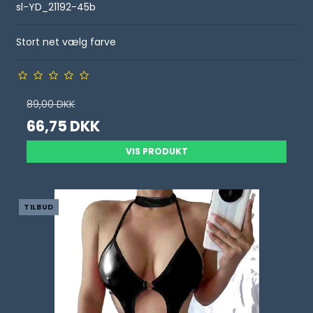
sl-YD_21192-45b
Stort net vælg farve
89,00 DKK
66,75 DKK
VIS PRODUKT
TILBUD