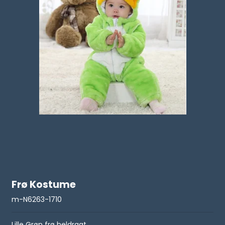
Frø Kostume
m-N6263-1710
Lille Grøn frø heldragt