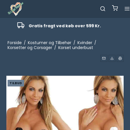
Kundeservice
40142454
Forside
/
Kostumer og Tilbehør
/
Kvinder
/
Korsetter og Corsager
/
Korset underbust
TILBUD