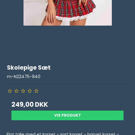
Skolepige Sæt
m-N22475-940
249,00 DKK
VIS PRODUKT
Flot talje med et korset - sort korset - harvet korset -